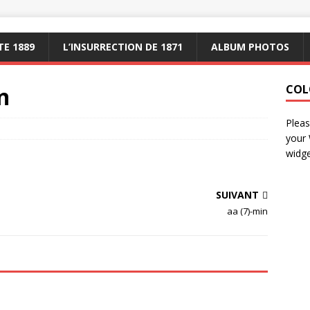
E 1889
L’INSURRECTION DE 1871
ALBUM PHOTOS
n
COL
Pleas
your
widge
SUIVANT
aa (7)-min