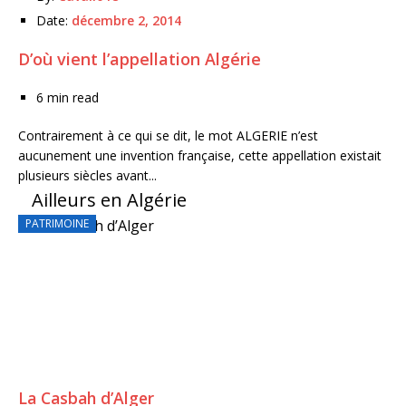
Date:
décembre 2, 2014
D’où vient l’appellation Algérie
6 min read
Contrairement à ce qui se dit, le mot ALGERIE n’est
aucunement une invention française, cette appellation existait
plusieurs siècles avant...
Ailleurs en Algérie
PATRIMOINE
P
La Casbah d’Alger
Ti