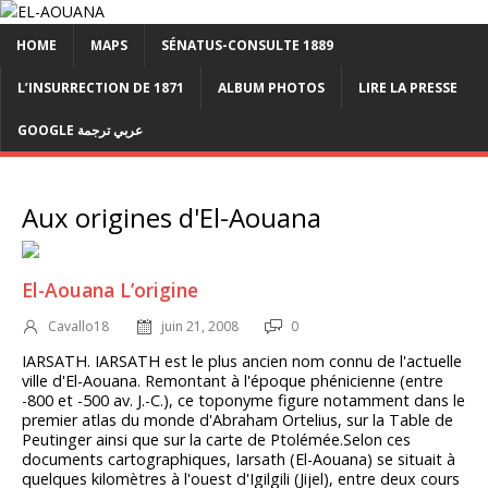
HOME
MAPS
SÉNATUS-CONSULTE 1889
L’INSURRECTION DE 1871
ALBUM PHOTOS
LIRE LA PRESSE
GOOGLE عربي ترجمة
Aux origines d'El-Aouana
El-Aouana L’origine
Cavallo18
juin 21, 2008
0
IARSATH. IARSATH est le plus ancien nom connu de l'actuelle
ville d'El-Aouana. Remontant à l'époque phénicienne (entre
-800 et -500 av. J.-C.), ce toponyme figure notamment dans le
premier atlas du monde d'Abraham Ortelius, sur la Table de
Peutinger ainsi que sur la carte de Ptolémée.Selon ces
documents cartographiques, Iarsath (El-Aouana) se situait à
quelques kilomètres à l'ouest d'Igilgili (Jijel), entre deux cours