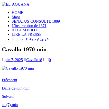
HOME
Maps
SÉNATUS-CONSULTE 1889
L’insurrection de 1871
ALBUM PHOTOS
LIRE LA PRESSE
GOOGLE عربي ترجمة
Cavallo-1970-min
juin 7, 2025
Cavallo18
0
Précédent
Dzira-de-loin-min
Suivant
aa (7)-min