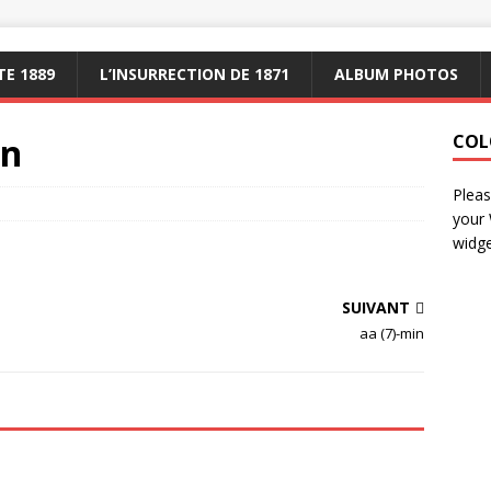
E 1889
L’INSURRECTION DE 1871
ALBUM PHOTOS
in
COL
Pleas
your
widge
SUIVANT
aa (7)-min