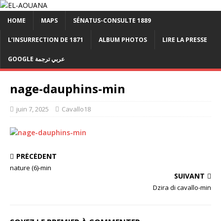
HOME
MAPS
SÉNATUS-CONSULTE 1889
L’INSURRECTION DE 1871
ALBUM PHOTOS
LIRE LA PRESSE
GOOGLE عربي ترجمة
nage-dauphins-min
juin 7, 2025
Cavallo18
PRÉCÉDENT
nature (6)-min
SUIVANT
Dzira di cavallo-min