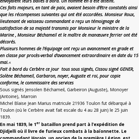
envoyaient leurs balles à bord. Un homme en a été atteint.
Ces faits majeurs, en tant de paix, avaient besoin d’être constatés ainsi
que les récompenses suivantes qui ont été accordées. Monsieur Roux,
lieutenant de vaisseau commandant a reçu un témoignage de
satisfaction de sa majesté transmis par Monsieur le ministre de la
Marine , Monsieur Béchameil et le maître de manœuvre ferrier ont été
décorés.
Plusieurs hommes de l’équipage ont reçu un avancement en grade et
en classe par procès-verbal d’avancement extraordinaire en date du 15
mai.
«
Fait à bord du Cerbère ce jour tous sous signés, Cissou signé GENER,
Solène Béchameil, Garbaron, noyer, Auguste et roi, pour copie
conforme, le commissaire des services
Sous signés Jensolen Béchameil, Garbeiron (Auguste), Monoyer
(Antoine), Marroin
Michel Blaise Jean Marius matricule 21936 Toulon fut débarqué à
Toulon (où le Cerbère avait fait escale du 4 au 28 juin) le 25 juin
1839.
er
En mai 1839, le 1
bataillon prend part à l’expédition de
Djidjelli où il livre de furieux combats à la baïonnette. Le
commandant
Horain, un ancien de la première Légion, est