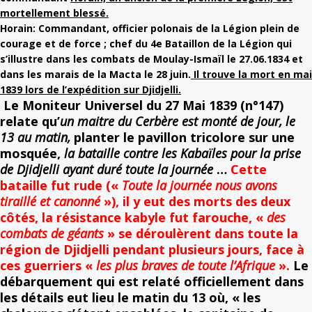
mortellement blessé.
Horain: Commandant, officier polonais de la Légion plein de
courage et de force ; chef du 4e Bataillon de la Légion qui
s’illustre dans les combats de Moulay-Ismaïl le 27.06.1834 et
dans les marais de la Macta le 28 juin.
Il trouve la mort en mai
1839 lors de l’expédition sur Djidjelli.
Le Moniteur Universel du 27 Mai 1839
(n°147)
relate qu’
un maitre du Cerbère est monté de jour, le
13 au matin
,
planter le pavillon tricolore sur une
mosquée,
la bataille contre les Kabaïles pour la prise
de Djidjelli ayant duré toute la journée
…
Cette
bataille fut rude («
Toute la journée nous avons
tiraillé et canonné
»), il y eut des morts des deux
côtés,
la résistance kabyle fut farouche
, «
des
combats de géants
» se déroulèrent dans toute la
région de Djidjelli pendant plusieurs jours, face à
ces guerriers «
les plus braves de toute l’Afrique
».
Le
débarquement qui est relaté officiellement dans
les détails eut lieu le matin du 13 où, « les