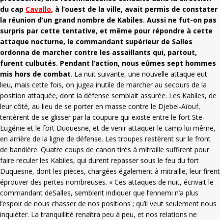
du cap
Cavallo
, à l’ouest de la ville, avait permis de constater
la réunion d’un grand nombre de Kabiles. Aussi ne fut-on pas
surpris par cette tentative, et même pour répondre à cette
attaque nocturne, le commandant supérieur de Salles
ordonna de marcher contre les assaillants qui, partout,
furent culbutés. Pendant l’action, nous eûmes sept hommes
mis hors de combat
. La nuit suivante, une nouvelle attaque eut
lieu, mais cette fois, on jugea inutile de marcher au secours de la
position attaquée, dont la défense semblait assurée. Les Kabiles, de
leur côté, au lieu de se porter en masse contre le Djebel-Aïouf,
tentèrent de se glisser par la coupure qui existe entre le fort Ste-
Eugénie et le fort Duquesne, et de venir attaquer le camp lui même,
en arrière de la ligne de défense. Les troupes restèrent sur le front
de bandière. Quatre coups de canon tirés à mitraille suffirent pour
faire reculer les Kabiles, qui durent repasser sous le feu du fort
Duquesne, dont les pièces, chargées également à mitraille, leur firent
éprouver des pertes nombreuses. « Ces attaques de nuit, écrivait le
commandant deSalles, semblent indiquer que l’ennemi n’a plus
l’espoir de nous chasser de nos positions ; qu’il veut seulement nous
inquiéter. La tranquillité renaîtra peu à peu, et nos relations ne