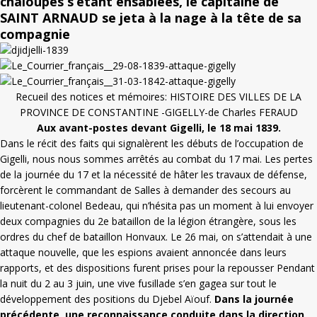
chaloupes s’étant ensablées, le capitaine de
SAINT ARNAUD se jeta à la nage à la tête de sa
compagnie
Recueil des notices et mémoires: HISTOIRE DES VILLES DE LA
PROVINCE DE CONSTANTINE -GIGELLY-de Charles FERAUD
Aux avant-postes devant Gigelli, le 18 mai 1839.
Dans le récit des faits qui signalèrent les débuts de l’occupation de
Gigelli, nous nous sommes arrêtés au combat du 17 mai. Les pertes
de la journée du 17 et la nécessité de hâter les travaux de défense,
forcèrent le commandant de Salles à demander des secours au
lieutenant-colonel Bedeau, qui n’hésita pas un moment à lui envoyer
deux compagnies du 2e bataillon de la légion étrangère, sous les
ordres du chef de bataillon Honvaux. Le 26 mai, on s’attendait à une
attaque nouvelle, que les espions avaient annoncée dans leurs
rapports, et des dispositions furent prises pour la repousser Pendant
la nuit du 2 au 3 juin, une vive fusillade s’en gagea sur tout le
développement des positions du Djebel Aïouf.
Dans la journée
précédente, une reconnaissance conduite dans la direction