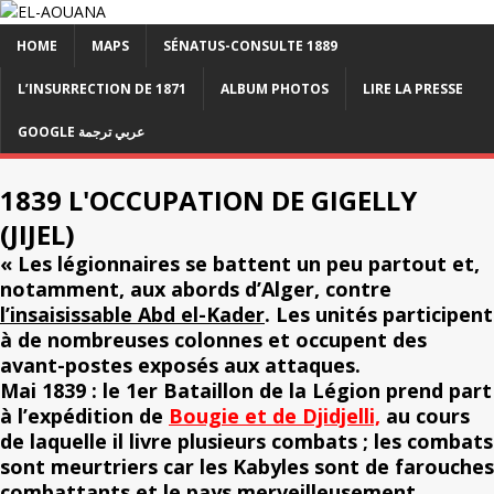
HOME
MAPS
SÉNATUS-CONSULTE 1889
L’INSURRECTION DE 1871
ALBUM PHOTOS
LIRE LA PRESSE
GOOGLE عربي ترجمة
1839 L'OCCUPATION DE GIGELLY
(JIJEL)
« Les légionnaires se battent un peu partout et,
notamment, aux abords d’Alger, contre
l’insaisissable Abd el-Kader
. Les unités participent
à de nombreuses colonnes et occupent des
avant-postes exposés aux attaques.
Mai 1839 : le 1er Bataillon de la Légion prend part
à l’expédition de
Bougie et de Djidjelli,
au cours
de laquelle il livre plusieurs combats ; les combats
sont meurtriers car les Kabyles sont de farouches
combattants et le pays merveilleusement