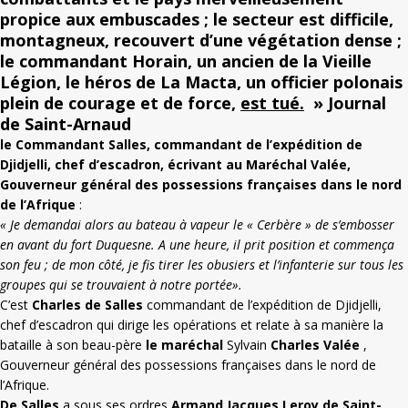
propice aux embuscades ; le secteur est difficile,
montagneux, recouvert d’une végétation dense ;
le commandant Horain, un ancien de la Vieille
Légion, le héros de La Macta, un officier polonais
plein de courage et de force,
est tué.
» Journal
de Saint-Arnaud
le Commandant Salles, commandant de l’expédition de
Djidjelli, chef d’escadron, écrivant au Maréchal Valée,
Gouverneur général des possessions françaises dans le nord
de l’Afrique
:
« Je demandai alors au bateau à vapeur le « Cerbère » de s’embosser
en avant du fort Duquesne. A une heure, il prit position et commença
son feu ; de mon côté, je fis tirer les obusiers et l’infanterie sur tous les
groupes qui se trouvaient à notre portée».
C’est
Charles de Salles
commandant de l’expédition de Djidjelli,
chef d’escadron qui dirige les opérations et relate à sa manière la
bataille à son beau-père
le maréchal
Sylvain
Charles Valée
,
Gouverneur général des possessions françaises dans le nord de
l’Afrique.
De Salles
a sous ses ordres
Armand Jacques Leroy de Saint-