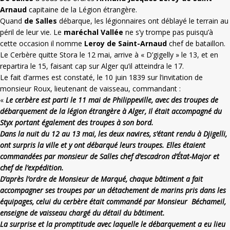
Arnaud
capitaine de la Légion étrangère.
Quand
de Salles
débarque, les légionnaires ont déblayé le terrain au
péril de leur vie. Le
maréchal Vallée
ne s’y trompe pas puisqu’à
cette occasion il nomme
Leroy de Saint-Arnaud
chef de bataillon.
Le Cerbère quitte Stora le 12 mai, arrive à « D’gigelly » le 13, et en
repartira le 15, faisant cap sur Alger qu’il atteindra le 17.
Le fait d’armes est constaté, le 10 juin 1839 sur l’invitation de
monsieur Roux, lieutenant de vaisseau, commandant :
«
Le cerbère est parti le 11 mai de Philippeville, avec des troupes de
débarquement de la légion étrangère à Alger, Il était accompagné du
Styx portant également des troupes à son bord.
Dans la nuit du 12 au 13 mai, les deux navires, s’étant rendu à Djigelli,
ont surpris la ville et y ont débarqué leurs troupes. Elles étaient
commandées par monsieur de Salles chef d’escadron d’État-Major et
chef de l’expédition.
D’après l’ordre de Monsieur de Marqué, chaque bâtiment a fait
accompagner ses troupes par un détachement de marins pris dans les
équipages, celui du cerbère était commandé par Monsieur Béchameil,
enseigne de vaisseau chargé du détail du bâtiment.
La surprise et la promptitude avec laquelle le débarquement a eu lieu