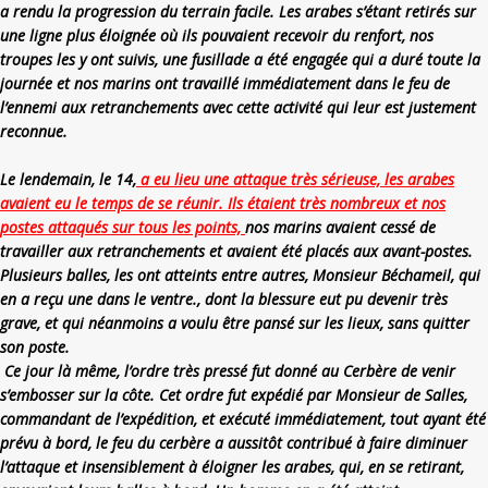
a rendu la progression du terrain facile. Les arabes s’étant retirés sur
une ligne plus éloignée où ils pouvaient recevoir du renfort, nos
troupes les y ont suivis, une fusillade a été engagée qui a duré toute la
journée et nos marins ont travaillé immédiatement dans le feu de
l’ennemi aux retranchements avec cette activité qui leur est justement
reconnue.
Le lendemain, le 14,
a eu lieu une attaque très sérieuse, les arabes
avaient eu le temps de se réunir. Ils étaient très nombreux et nos
postes attaqués sur tous les points,
nos marins avaient cessé de
travailler aux retranchements et avaient été placés aux avant-postes.
Plusieurs balles, les ont atteints entre autres, Monsieur Béchameil, qui
en a reçu une dans le ventre., dont la blessure eut pu devenir très
grave, et qui néanmoins a voulu être pansé sur les lieux, sans quitter
son poste.
Ce jour là même, l’ordre très pressé fut donné au Cerbère de venir
s’embosser sur la côte. Cet ordre fut expédié par Monsieur de Salles,
commandant de l’expédition, et exécuté immédiatement, tout ayant été
prévu à bord, le feu du cerbère a aussitôt contribué à faire diminuer
l’attaque et insensiblement à éloigner les arabes, qui, en se retirant,