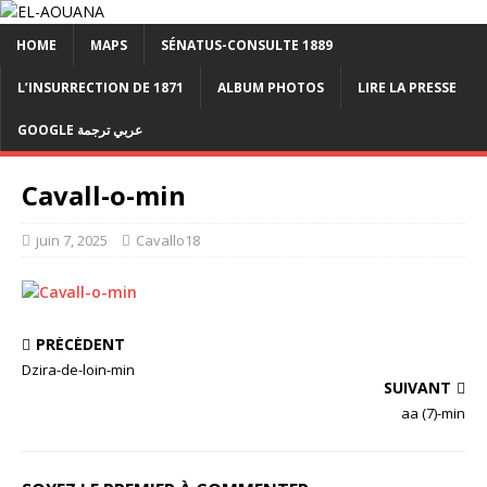
HOME
MAPS
SÉNATUS-CONSULTE 1889
L’INSURRECTION DE 1871
ALBUM PHOTOS
LIRE LA PRESSE
GOOGLE عربي ترجمة
Cavall-o-min
juin 7, 2025
Cavallo18
PRÉCÉDENT
Dzira-de-loin-min
SUIVANT
aa (7)-min